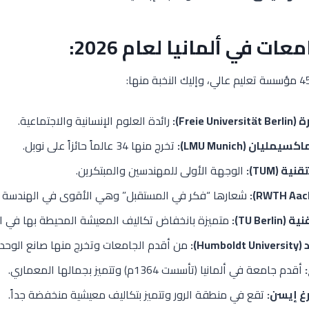
Freie):
رائدة العلوم الإنسانية والاجتماعية.
يان (LMU Munich):
تخرج منها 34 عالماً حائزاً على نوبل.
ة (TUM):
الوجهة الأولى للمهندسين والمبتكرين.
شعارها “فكر في المستقبل” وهي الأقوى في الهندسة ال
TU Ber):
متميزة بانخفاض تكاليف المعيشة المحيطة بها في ا
Hu):
من أقدم الجامعات وتخرج منها صانع الوحدة 
أقدم جامعة في ألمانيا (تأسست 1364م) وتتميز بجمالها المعماري.
غ إيسن:
تقع في منطقة الرور وتتميز بتكاليف معيشية منخفضة جداً.