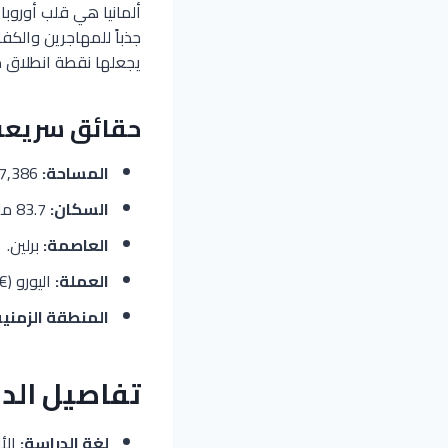
جذباً للمهاجرين والك
يجعلها نقطة انطلاق مث
حقائق سريعة
المساحة:
357,386 كم².
السكان:
83.7 مليون نسمة.
العاصمة:
برلين.
العملة:
اليورو (€)
المنطقة الزمنية
تفاصيل الدر
لغة الدراسة:
الأل