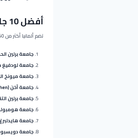
أفضل 10 جامعات في ألمانيا لعام 2026:
تضم ألمانيا أكثر من 450 مؤسسة تعليم عالي، وإليك النخبة منها:
جامعة برلين الحرة ( Universität Berlin
جامعة لودفيغ ماكسيمل
جامعة ميونخ التقني
جامعة آخن (RWTH Aachen):
جامعة برلين التقنية (lin
جامعة هومبولد (mboldt University
جامعة هايدلبرغ:
جامعة دويسبور