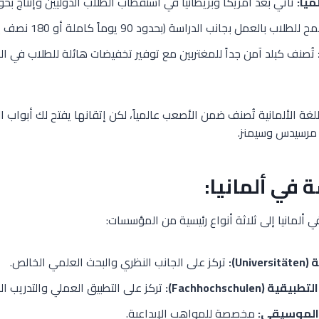
ياً:
تأتي بعد أمريكا وبريطانيا في استقطاب الطلاب الدوليين وإنتاج بحو
لطلاب بالعمل بجانب الدراسة (بحدود 90 يوماً كاملة أو 180 نصف يوم في السنة).
تُصنف كبلد آمن جداً للمغتربين مع توفير تخفيضات هائلة للطلاب في ا
لغة الألمانية تُصنف ضمن الأصعب عالمياً، لكن إتقانها يفتح لك أبواب
 مرسيدس وسيمنز.
 في ألمانيا:
ي ألمانيا إلى ثلاثة أنواع رئيسية من المؤسسات:
Un):
تركز على الجانب النظري والبحث العلمي الخالص.
Fachhochschulen):
تركز على التطبيق العملي والتدريب ا
والموسيقى:
مخصصة للمواهب الإبداعية.