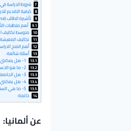
شروط الدراسة في أل
7
كيفية التقديم للدر
8
تأشيرة الطالب (Student Visa) وتصريح الإقامة:
9
أهم متطلبات التأ
9.1
متوسط تكاليف الدراس
10
تكاليف المعيشة أثنا
11
أهم المنح الدراسية
12
أسئلة شائعة:
13
1- هل يمكنني الدراسة في ألمانيا بالإنجليزية فقط؟
13.1
2- ما هو الحساب المغلق؟
13.2
3- هل الجامعات الخاصة أفضل من الحكومية؟
13.3
4- هل يمكنني تحويل تأشيرة الطالب لعمل؟
13.4
5- ما هي السنة التحضيرية؟
13.5
خاتمة:
14
عن ألمانيا: