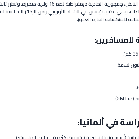
ألمانيا هي قلب أوروبا النابض، جمهورية اتحادية ديمقراطية تضم
فاءات، وهي عضو مؤسس في الاتحاد الأوروبي ومن الركائز الأساسية لا
الية لاستكشاف القارة العجوز.
 للمسافرين:
.
:
(GMT+2).
اسة في ألمانيا:
مانية (أساسية) والإنجليزية (متوفرة بكثرة في برامج الماجستير).