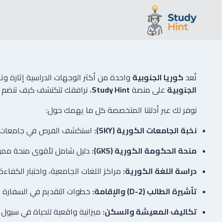
لتجاوز
لى
لمحتوى
تُعد
كوريا الجنوبية
واحدة من أكثر الوجهات الدراسية إثارة وت
الجنوبية
على منصة
Study Hint
، نرافقك لتكتشف كيف تنضم إل
نوفر لك عبر أدلتنا المتخصصة كل ما يهمك حول:
نخبة الجامعات الكورية (SKY):
استكشف الفرص في جامعات القمة 
منحة الحكومة الكورية (GKS):
دليل شامل لأقوى منحة ممولة 
دراسة اللغة الكورية:
مراكز اللغات الجامعية، واختبار الكفاءة (TOPIK)، وكيفية تعلم اللغة للاندماج في المجتمع الكوري والحصول على وظائف مت
تأشيرة الطالب (D-2) والإقامة:
خطوات التقديم في السفارة الك
تكاليف المعيشة والسكن:
ميزانية واقعية للحياة في سيول وبوسان، وتفاصيل السكن 