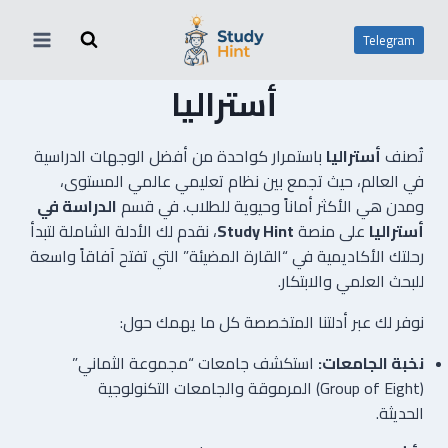
لتجاوز
لى
Telegram
لمحتوى
أستراليا
تُصنف
أستراليا
باستمرار كواحدة من أفضل الوجهات الدراسية
في العالم، حيث تجمع بين نظام تعليمي عالمي المستوى،
ومدن هي الأكثر أماناً وحيوية للطلاب. في قسم
الدراسة في
أستراليا
على منصة
Study Hint
، نقدم لك الأدلة الشاملة لتبدأ
رحلتك الأكاديمية في “القارة المضيئة” التي تفتح آفاقاً واسعة
للبحث العلمي والابتكار.
نوفر لك عبر أدلتنا المتخصصة كل ما يهمك حول:
نخبة الجامعات:
استكشف جامعات “مجموعة الثماني”
(Group of Eight) المرموقة والجامعات التكنولوجية
الحديثة.