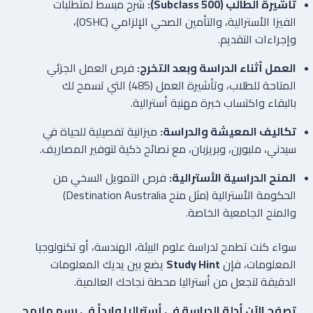
تأشيرة الطالب (Subclass 500):
شرح مبسط لمتطلبات
الفيزا الأسترالية، والتأمين الصحي الإلزامي (OSHC)،
وإجراءات التقديم.
العمل أثناء الدراسة وبعد التخرج:
فرص العمل الجزئي
المتاحة للطلاب، وتأشيرة العمل (485) التي تسمح لك
بالبقاء واكتساب خبرة مهنية أسترالية.
تكاليف المعيشة والدراسة:
ميزانية تفصيلية للحياة في
سيدني، ملبورن، وبريزبان، مع نصائح ذكية لتوفير المصاريف.
المنح الدراسية الأسترالية:
فرص التمويل السخي من
الحكومة الأسترالية (مثل منح Destination Australia)
والمنح الجامعية الخاصة.
سواء كنت تطمح لدراسة علوم البيئة، الهندسة، أو تكنولوجيا
المعلومات، فإن
Study Hint
يضع بين يديك المعلومات
الدقيقة لتجعل من أستراليا محطة نجاحك العالمية.
تصفح الآن أدلة الدراسة في أستراليا وابدأ في رسم ملامح