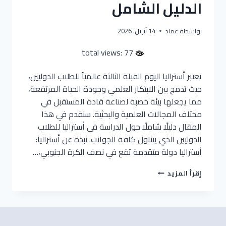
الدليل الشامل
بواسطة
عماد
14 أبريل، 2026
77 :total views
تعتبر أستراليا اليوم القبلة الثالثة عالمياً للطلاب الدوليين،
حيث تدمج بين الابتكار العلمي وجودة الحياة المرتفعة،
مما يجعلها بيئة خصبة لصناعة قادة المستقبل في
مختلف المجالات العلمية والبحثية. سنقدم في هذا
المقال دليلًا شاملًا حول الدراسة في أستراليا للطلاب
الدوليين الذي يتناول كافة الجوانب. نبذة عن أستراليا:
أستراليا دولة متقدمة تقع في نصف الكرة الجنوبي،…
الدراسة
إقرأ المزيد
في
أستراليا
2026
|
الدليل